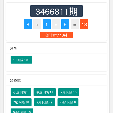
3466811期
8
+
1
+
9
=
18
倒计时:113秒
冷号
19 间隔:108
冷模式
小边 间隔:6
单边 间隔:11
2尾 间隔:15
7尾 间隔:30
9尾 间隔:42
4余1 间隔:8
5余2 间隔:15