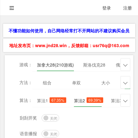
登录
注册
不懂功能如何使用，自己网络经常打不开网站的不建议购买会员
地址发布页：www.jnd28.win，反馈邮箱：usr76q@163.com
游戏：
加拿大28(210游戏)
斯洛伐克28
俄勒冈28

方法：
组合
单双
大小
杀三

算法：
算法1
67.35%
算法2
69.39%
算法3
57.14

刮刮开奖
关闭
语音播报
关闭