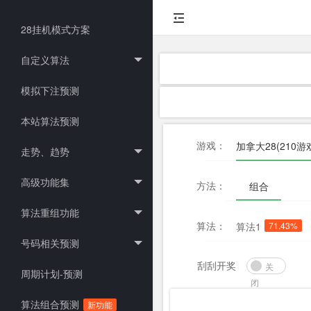
28挂机模式方案
自定义算法
模拟下注预测
本站算法预测
游戏：
加拿大28(210游
走势、趋势
高级功能集
方法：
组合
算法重组功能
算法：
算法1
71.43%
号码相关预测
刮刮开奖
关
周期计划-预测
闭
算法组合预测
新功能