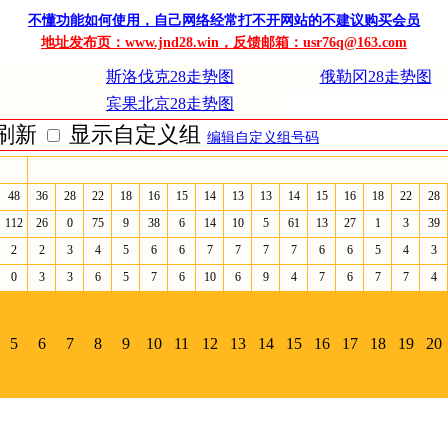
不懂功能如何使用，自己网络经常打不开网站的不建议购买会员
地址发布页：www.jnd28.win，反馈邮箱：usr76q@163.com
斯洛伐克28走势图
俄勒冈28走势图
宾果北京28走势图
刷新
显示自定义组
编辑自定义组号码
48
36
28
22
18
16
15
14
13
13
14
15
16
18
22
28
112
26
0
75
9
38
6
14
10
5
61
13
27
1
3
39
2
2
3
4
5
6
6
7
7
7
7
6
6
5
4
3
0
3
3
6
5
7
6
10
6
9
4
7
6
7
7
4
5
6
7
8
9
10
11
12
13
14
15
16
17
18
19
20