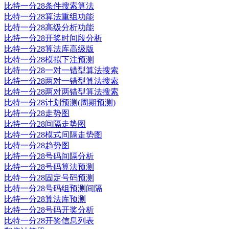
比特一分28条件搜索算法
比特一分28算法重组功能
比特一分28高级分析功能
比特一分28开奖时间段分析
比特一分28算法库高级版
比特一分28模拟下注预测
比特一分28一对一错型算法搜索
比特一分28两对一错型算法搜索
比特一分28两对两错型算法搜索
比特一分28计划预测(周期预测)
比特一分28走势图
比特一分28间隔走势图
比特一分28模式间隔走势图
比特一分28趋势图
比特一分28号码间隔分析
比特一分28号码算法预测
比特一分28固定号码预测
比特一分28号码组预测间隔
比特一分28算法库预测
比特一分28号码开奖分析
比特一分28开奖信息列表