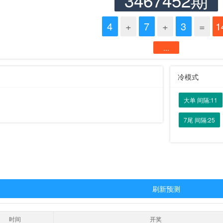
4
+
7
+
3
=
1
...
冷模式
大单 间隔:11
7尾 间隔:25
刷新预测
时间
开奖