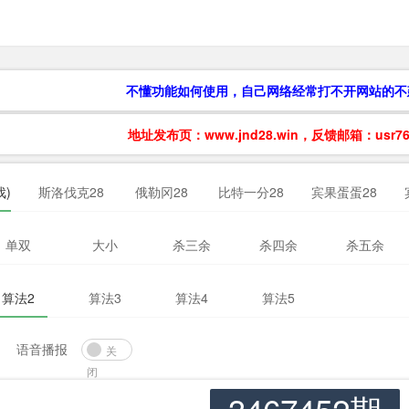
不懂功能如何使用，自己网络经常打不开网站的不
地址发布页：www.jnd28.win，反馈邮箱：usr76
戏)
斯洛伐克28
俄勒冈28
比特一分28
宾果蛋蛋28
单双
大小
杀三余
杀四余
杀五余
算法2
算法3
算法4
算法5
语音播报
关
闭
3467452期