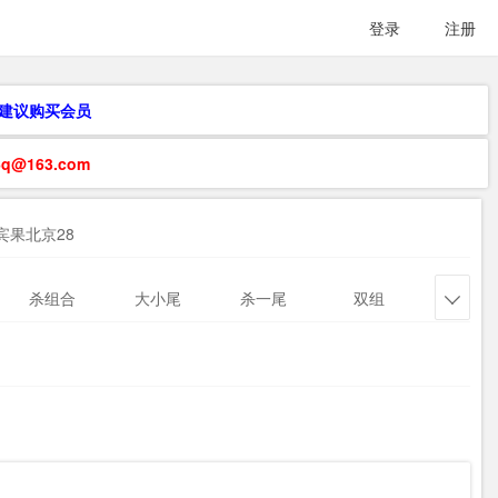
登录
注册
建议购买会员
q@163.com
宾果北京28
杀组合
大小尾
杀一尾
双组
中边
