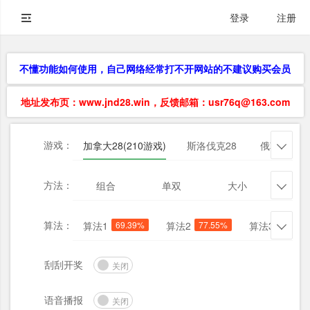
登录
注册
不懂功能如何使用，自己网络经常打不开网站的不建议购买会员
地址发布页：www.jnd28.win，反馈邮箱：usr76q@163.com
游戏：
加拿大28(210游戏)
斯洛伐克28
俄勒冈28

方法：
组合
单双
大小
杀三

算法：
算法1
69.39%
算法2
77.55%
算法3
85.71

刮刮开奖
关闭
语音播报
关闭