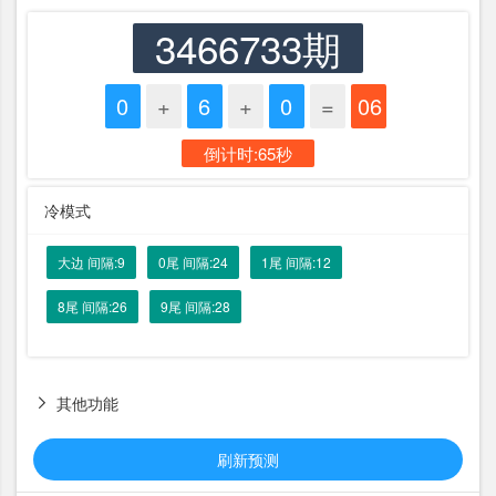
3466733期
0
+
6
+
0
=
06
倒计时:64秒
冷模式
大边 间隔:9
0尾 间隔:24
1尾 间隔:12
8尾 间隔:26
9尾 间隔:28
其他功能

刷新预测