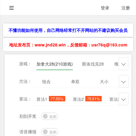
登录
注册
不懂功能如何使用，自己网络经常打不开网站的不建议购买会员
地址发布页：www.jnd28.win，反馈邮箱：usr76q@163.com
游戏：
加拿大28(210游戏)
斯洛伐克28
俄勒冈28

方法：
组合
单双
大小
杀三

算法：
算法1
77.55%
算法2
75.51%
算法3
73.47

刮刮开奖
关闭
语音播报
关闭