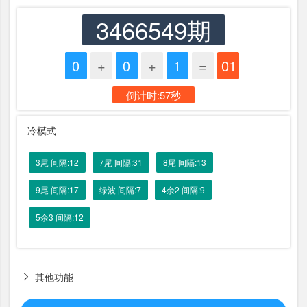
3466549期
0
+
0
+
1
=
01
倒计时:57秒
冷模式
3尾 间隔:12
7尾 间隔:31
8尾 间隔:13
9尾 间隔:17
绿波 间隔:7
4余2 间隔:9
5余3 间隔:12
其他功能
