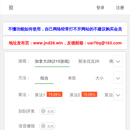
登录
注册
不懂功能如何使用，自己网络经常打不开网站的不建议购买会员
地址发布页：www.jnd28.win，反馈邮箱：usr76q@163.com
游戏：
加拿大28(210游戏)
斯洛伐克28
俄勒冈28

方法：
组合
单双
大小
杀三

算法：
算法1
79.59%
算法2
79.59%
算法3
65.31

刮刮开奖
关闭
语音播报
关闭