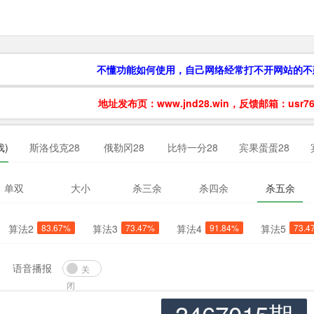
不懂功能如何使用，自己网络经常打不开网站的不
地址发布页：www.jnd28.win，反馈邮箱：usr76
戏)
斯洛伐克28
俄勒冈28
比特一分28
宾果蛋蛋28
单双
大小
杀三余
杀四余
杀五余
算法2
83.67%
算法3
73.47%
算法4
91.84%
算法5
73.4
语音播报
关
闭
3467015期