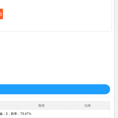
8
预测
结果
：3，胜率：73.47%