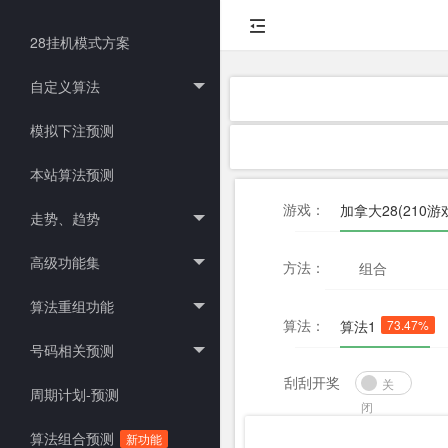
28挂机模式方案
自定义算法
模拟下注预测
本站算法预测
游戏：
加拿大28(210游
走势、趋势
高级功能集
方法：
组合
算法重组功能
算法：
算法1
73.47%
号码相关预测
刮刮开奖
关
周期计划-预测
闭
算法组合预测
新功能