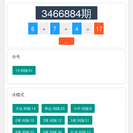
3466884期
6
+
7
+
4
=
17
...
冷号
13 间隔:51
冷模式
大边 间隔:14
单边 间隔:23
小中 间隔:8
0尾 间隔:10
2尾 间隔:12
3尾 间隔:51
8尾 间隔:22
9尾 间隔:36
红波 间隔:12