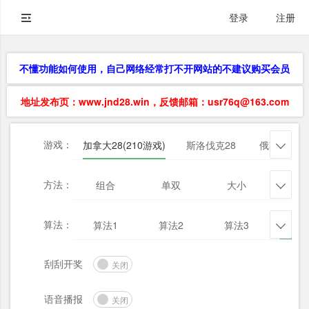
登录
注册
不懂功能如何使用，自己网络经常打不开网站的不建议购买会员
地址发布页：www.jnd28.win，反馈邮箱：usr76q@163.com
游戏：
加拿大28(210游戏)
斯洛伐克28
俄勒冈28

方法：
组合
单双
大小
杀三

算法：
算法1
算法2
算法3
算法

刮刮开奖
关闭
语音播报
关闭