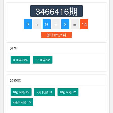
3466416期
2
+
9
+
3
=
14
倒计时:71秒
冷号
3 间隔:324
17 间隔:92
冷模式
0尾 间隔:15
7尾 间隔:31
8尾 间隔:12
4余0 间隔:15