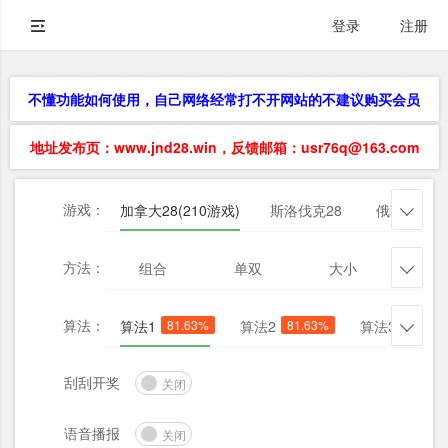
登录
注册
不懂功能如何使用，自己网络经常打不开网站的不建议购买会员
地址发布页：www.jnd28.win，反馈邮箱：usr76q@163.com
游戏：
加拿大28(210游戏)
斯洛伐克28
俄勒冈28

方法：
组合
单双
大小
杀三

算法：
算法1
81.63%
算法2
81.63%
算法3
77.55

刮刮开奖
关闭
语音播报
关闭