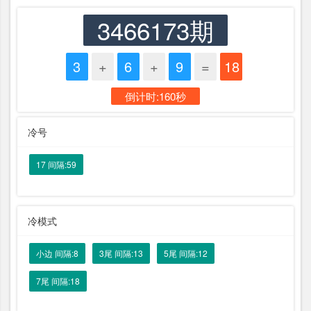
3466173期
3
+
6
+
9
=
18
倒计时:160秒
冷号
17 间隔:59
冷模式
小边 间隔:8
3尾 间隔:13
5尾 间隔:12
7尾 间隔:18