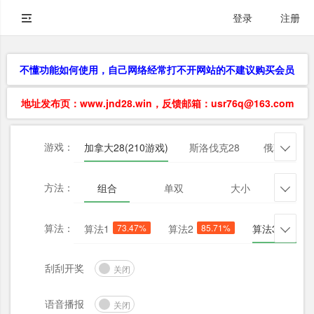
登录
注册
不懂功能如何使用，自己网络经常打不开网站的不建议购买会员
地址发布页：www.jnd28.win，反馈邮箱：usr76q@163.com
游戏：
加拿大28(210游戏)
斯洛伐克28
俄勒冈28

方法：
组合
单双
大小
杀三

算法：
算法1
73.47%
算法2
85.71%
算法3
73.47

刮刮开奖
关闭
语音播报
关闭